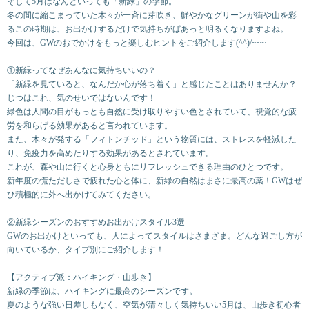
そして5月はなんといっても「新緑」の季節。
冬の間に縮こまっていた木々が一斉に芽吹き、鮮やかなグリーンが街や山を彩
るこの時期は、お出かけするだけで気持ちがぱあっと明るくなりますよね。
今回は、GWのおでかけをもっと楽しむヒントをご紹介します(^^)/~~~
①新緑ってなぜあんなに気持ちいいの？
「新緑を見ていると、なんだか心が落ち着く」と感じたことはありませんか？
じつはこれ、気のせいではないんです！
緑色は人間の目がもっとも自然に受け取りやすい色とされていて、視覚的な疲
労を和らげる効果があると言われています。
また、木々が発する「フィトンチッド」という物質には、ストレスを軽減した
り、免疫力を高めたりする効果があるとされています。
これが、森や山に行くと心身ともにリフレッシュできる理由のひとつです。
新年度の慌ただしさで疲れた心と体に、新緑の自然はまさに最高の薬！GWはぜ
ひ積極的に外へ出かけてみてください。
②新緑シーズンのおすすめお出かけスタイル3選
GWのお出かけといっても、人によってスタイルはさまざま。どんな過ごし方が
向いているか、タイプ別にご紹介します！
【アクティブ派：ハイキング・山歩き】
新緑の季節は、ハイキングに最高のシーズンです。
夏のような強い日差しもなく、空気が清々しく気持ちいい5月は、山歩き初心者