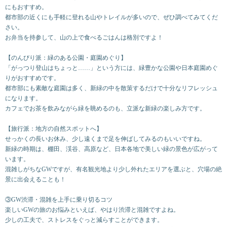
にもおすすめ。
都市部の近くにも手軽に登れる山やトレイルが多いので、ぜひ調べてみてくだ
さい。
お弁当を持参して、山の上で食べるごはんは格別ですよ！
【のんびり派：緑のある公園・庭園めぐり】
「がっつり登山はちょっと……」という方には、緑豊かな公園や日本庭園めぐ
りがおすすめです。
都市部にも素敵な庭園は多く、新緑の中を散策するだけで十分なリフレッシュ
になります。
カフェでお茶を飲みながら緑を眺めるのも、立派な新緑の楽しみ方です。
【旅行派：地方の自然スポットへ】
せっかくの長いお休み、少し遠くまで足を伸ばしてみるのもいいですね。
新緑の時期は、棚田、渓谷、高原など、日本各地で美しい緑の景色が広がって
います。
混雑しがちなGWですが、有名観光地より少し外れたエリアを選ぶと、穴場の絶
景に出会えることも！
③GW渋滞・混雑を上手に乗り切るコツ
楽しいGWの旅のお悩みといえば、やはり渋滞と混雑ですよね。
少しの工夫で、ストレスをぐっと減らすことができます。