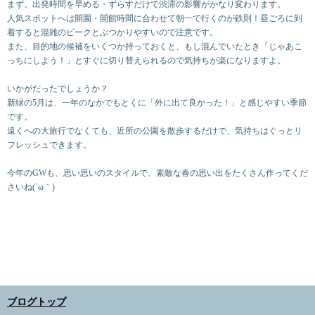
まず、出発時間を早める・ずらすだけで渋滞の影響がかなり変わります。
人気スポットへは開園・開館時間に合わせて朝一で行くのが鉄則！昼ごろに到
着すると混雑のピークとぶつかりやすいので注意です。
また、目的地の候補をいくつか持っておくと、もし混んでいたとき「じゃあこ
っちにしよう！」とすぐに切り替えられるので気持ちが楽になりますよ。
いかがだったでしょうか？
新緑の5月は、一年のなかでもとくに「外に出て良かった！」と感じやすい季節
です。
遠くへの大旅行でなくても、近所の公園を散歩するだけで、気持ちはぐっとリ
フレッシュできます。
今年のGWも、思い思いのスタイルで、素敵な春の思い出をたくさん作ってくだ
さいね(´ω｀)
ブログトップ